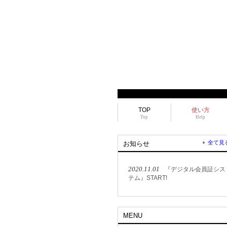
TOP
使い方
Top
Help
全て見
お知らせ
2020.11.01
『デジタル会員証シス
テム』START!
MENU