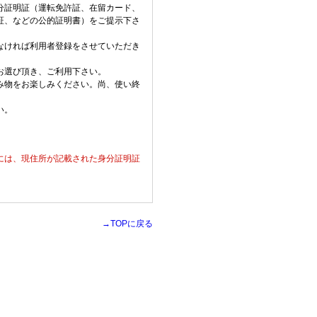
分証明証（運転免許証、在留カード、
証、などの公的証明書）をご提示下さ
なければ利用者登録をさせていただき
お選び頂き、ご利用下さい。
み物をお楽しみください。尚、使い終
い。
には、現住所が記載された身分証明証
→TOPに戻る