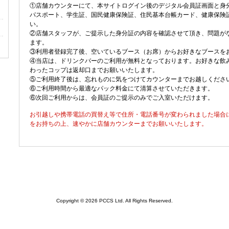
①店舗カウンターにて、本サイトログイン後のデジタル会員証画面と身
パスポート、学生証、国民健康保険証、住民基本台帳カード、健康保険
い。
②店舗スタッフが、ご提示した身分証の内容を確認させて頂き、問題が
ます。
③利用者登録完了後、空いているブース（お席）からお好きなブースを
④当店は、ドリンクバーのご利用が無料となっております。お好きな飲
わったコップは返却口までお願いいたします。
⑤ご利用終了後は、忘れものに気をつけてカウンターまでお越しくださ
⑥ご利用時間から最適なパック料金にて清算させていただきます。
⑥次回ご利用からは、会員証のご提示のみでご入室いただけます。
お引越しや携帯電話の買替え等で住所・電話番号が変わられました場合
をお持ちの上、速やかに店舗カウンターまでお願いいたします。
Copyright © 2026 PCCS Ltd. All Rights Reserved.